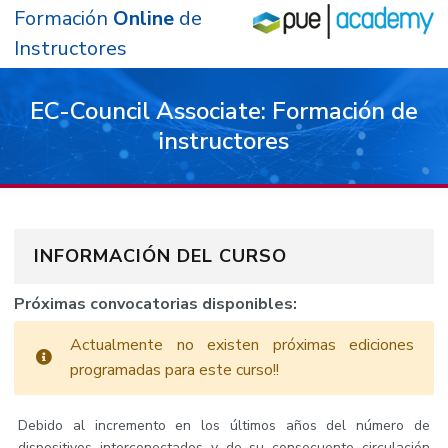
Formación
Online
de
Instructores
EC-Council Associate: Formación de
instructores
Curso Introducción al Ethical Hacking.
Certificación E|HA - Online
INFORMACIÓN DEL CURSO
Próximas convocatorias disponibles:
Actualmente no existen próximas ediciones
programadas para este curso!!
Debido al incremento en los últimos años del número de
dispositivos interconectados y de su consecuente circulación